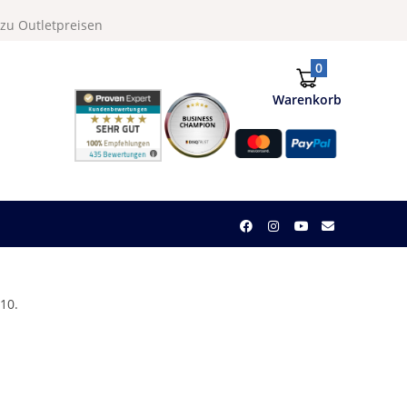
u Outletpreisen
0
Warenkorb
.
10.