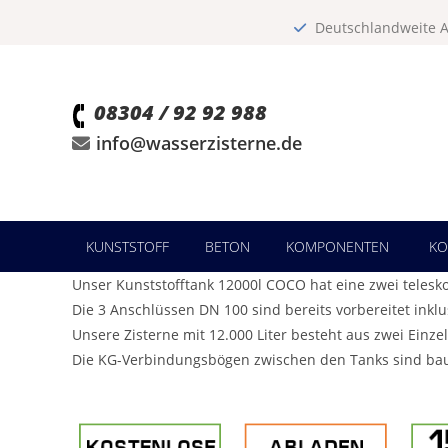
Deutschlandweite A
08304 / 92 92 988
info@wasserzisterne.de
Zum
KUNSTSTOFF
BETON
KOMPONENTEN
KO
Inhalt
springen
Unser Kunststofftank 12000l COCO hat eine zwei tele
Die 3 Anschlüssen DN 100 sind bereits vorbereitet inkl
Unsere Zisterne mit 12.000 Liter besteht aus zwei Einze
Die KG-Verbindungsbögen zwischen den Tanks sind baus