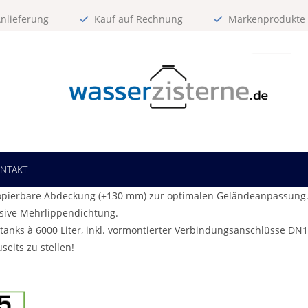
nlieferung
Kauf auf Rechnung
Markenprodukte z
NTAKT
skopierbare Abdeckung (+130 mm) zur optimalen Geländeanpassung
usive Mehrlippendichtung.
ltanks à 6000 Liter, inkl. vormontierter Verbindungsanschlüsse DN1
eits zu stellen!